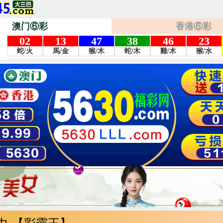
澳门⑥彩
香港⑥彩