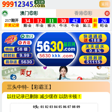
返回
澳门⑥彩
香港⑥彩