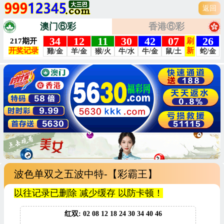
返回
澳门⑥彩
香港⑥彩