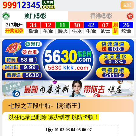
返回
澳门⑥彩
香港⑥彩