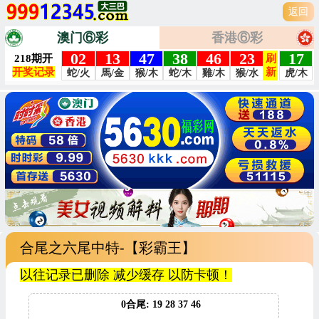
返回
澳门⑥彩
香港⑥彩