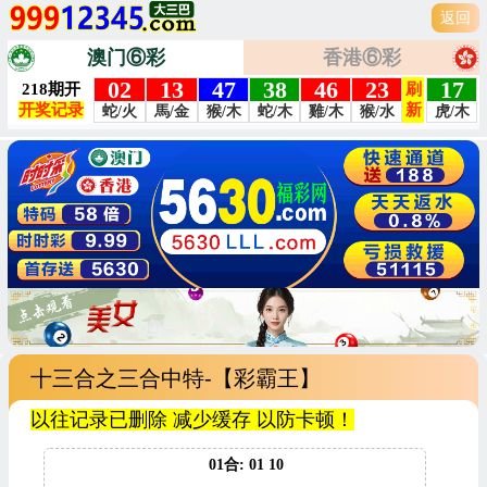
返回
澳门⑥彩
香港⑥彩