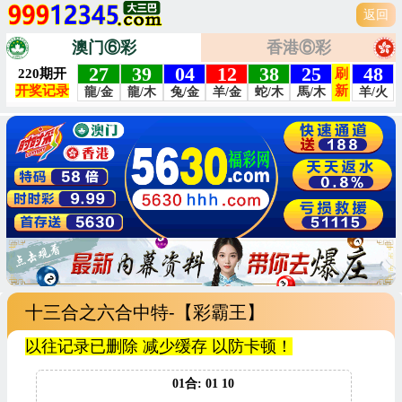
返回
澳门⑥彩
香港⑥彩