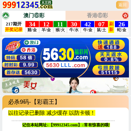
返回
澳门⑥彩
香港⑥彩