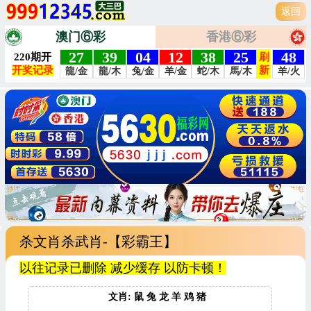
返回
澳门⑥彩
香港⑥彩