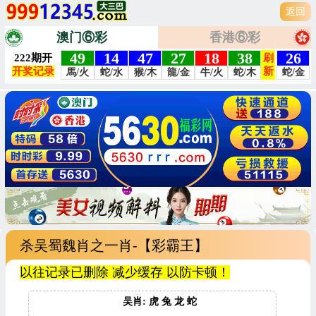
返回
澳门⑥彩
香港⑥彩