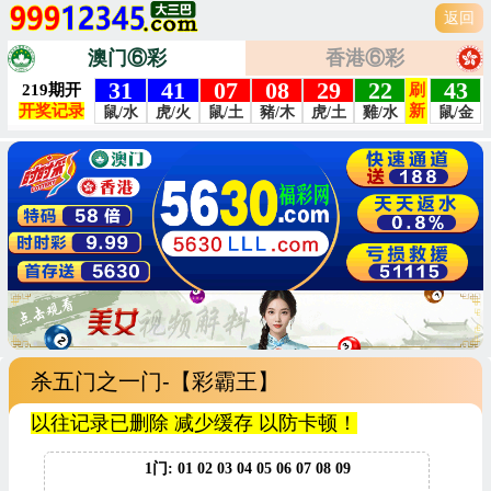
返回
澳门⑥彩
香港⑥彩