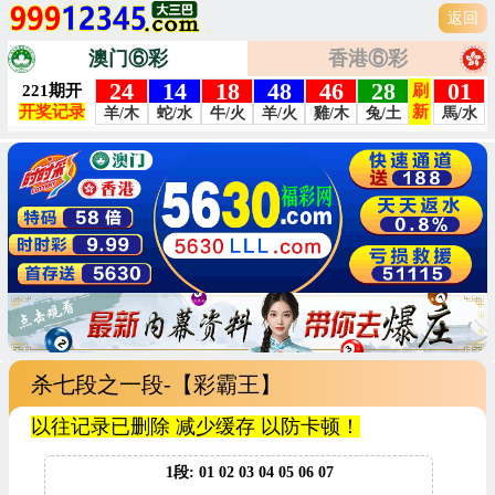
返回
澳门⑥彩
香港⑥彩