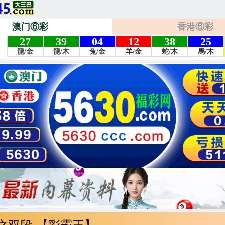
澳门⑥彩
香港⑥彩