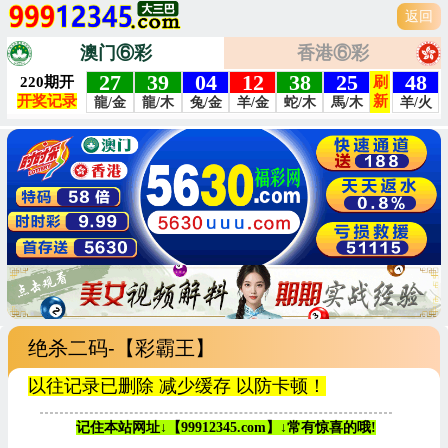
返回
澳门⑥彩
香港⑥彩