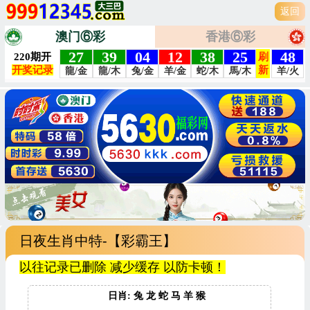
返回
澳门⑥彩
香港⑥彩