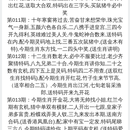
出红花,送取大合双,特码出在三字头,买鼠猪牛必中
奖
第011期：十年寒窗将过去,苦奋甘来想荣华,珠光宝
气一身新,五颜六色各自乐,二八携手进皇宫,三四今
开九得利,英雄难过美人关,牛鬼蛇神合数来,送特码
在内,配今期灵码地上找,三番五次鼠猪中,(送金木有
特),今期生肖东方找,一二四头中奖,(送生肖讲明)
第012期：十二生肖数老大,必中不服要比过,老少齐
聚猜特码,八九兄弟二十合,今期生肖讲你知,二十之
数有玄机,四下五上是灵码,特码四二不用查,(送双红
生肖找特码),配今期生肖开红花,竹子生来节节高,
（送宰相合二五）,今期生肖出江河,七旬老翁采渔
郎,送特码开来九开花
第013期：今期生肖开金花,大将无帅找小姐,红兰今
期有玄机,猜中单双有横财,二人开出一七跟,皇家子
弟多富贵,粉蝶戏弄美人钗,三九来发出本期,送南方
合码,(送香港凤凰台),配;家中有宝一定发,特码尾睇
三六八,今期特码讲给你,上期平码有玄机,(送特码爱