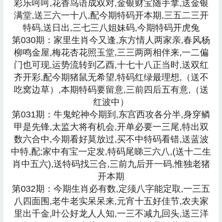
彩乐呵呵,花香鸟语成双对,金银财宝随手拿,送金银
满堂,送三六一十八,配今期特码开本期,三五二三开
特码,送日出,三七三八姐妹码,今期特码开虎兔
第030期：家里生肖今又逢,东方情人两家亲,春风杨
柳鸣金屋,梅花杏花照玉堂,三三两两相伴来,一二偏
门也可现,运势流转到乙酉,十七十八正当时,送双红
齐开彩,配今期猪鼠无希望,特码红绿最理想,（送不
吃窝边草）,本期特码要留意,三前四后五有意,（送
红波中）
第031期：牛鬼蛇神今期到,东宫西攻各分半,身穿鳞
甲是先锋,太监大将有机会,开单必要一三尾,特出双
数六合中,今期看好莫放过,买不中特码看错,送蓝波
中特,配;家中有宝一定发,特码尾睇三六八,(送十二生
肖中五六),送特码找三合,三前九后开一码,惟独老猪
开本期
第032期：今期生肖必有数,定须八字能定取,一三五
八四面围,老牛老实呆呆来,元宵十五好佳节,农夫家
里出千金,叶公好龙人人知,一三不减九回头,送三洋