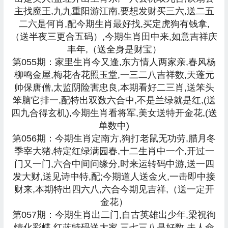
主找魔王,九九重阳游江南,要想发财买三六,送二五
二六是何肖,配今期生肖最好找,买定虎狗有钱拿,
（送半夜三更合五码）,今期生肖田中来,如意吉祥庆
丰年,（送全身是财宝）
第055期：家里生肖今又逢,东方情人两家亲,春风杨
柳鸣金屋,梅花杏花照玉堂,一三二八吉祥数,天蓬元
帅保唐僧,太监阴险害忠良,本期看好二三肖,送笨头
笨脑它排一,配特出双数六合中,不是兰绿就是红,(送
四九合得玄机),今期生肖看将军,美女送特开金花,(送
单数中)
第056期：今期生肖定南方,狗打老鼠无功劳,腊月冬
季宰大猪,特定红绿满园春,十二生肖中一个,开过一
门又一门,六合中间问缘分,时来运转码中游,送一四
发大财,送见诗中特,配;今期道人送金火,一击即中接
财来,本期特出四六八,六合今期见吉祥,（送一定开
金花）
第057期：今期生肖出二门,自古英雄出少年,梁祝徇
情化彩蝶,红蓝特码送大家,三七三八是好数,夫人命