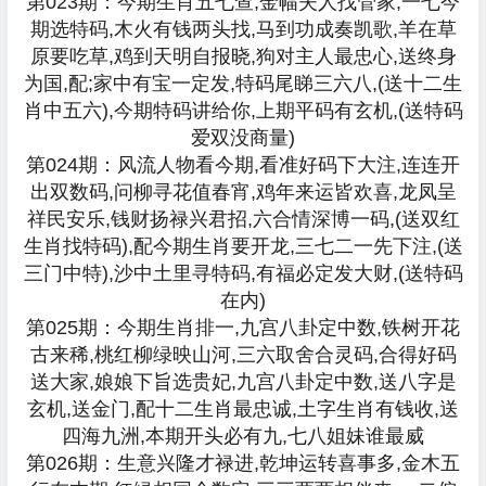
第023期：今期生肖五七查,金幅夫人找管家,一七今
期选特码,木火有钱两头找,马到功成奏凯歌,羊在草
原要吃草,鸡到天明自报晓,狗对主人最忠心,送终身
为国,配;家中有宝一定发,特码尾睇三六八,(送十二生
肖中五六),今期特码讲给你,上期平码有玄机,(送特码
爱双没商量)
第024期：风流人物看今期,看准好码下大注,连连开
出双数码,问柳寻花值春宵,鸡年来运皆欢喜,龙凤呈
祥民安乐,钱财扬禄兴君招,六合情深博一码,(送双红
生肖找特码),配今期生肖要开龙,三七二一先下注,(送
三门中特),沙中土里寻特码,有福必定发大财,(送特码
在内)
第025期：今期生肖排一,九宫八卦定中数,铁树开花
古来稀,桃红柳绿映山河,三六取舍合灵码,合得好码
送大家,娘娘下旨选贵妃,九宫八卦定中数,送八字是
玄机,送金门,配十二生肖最忠诚,土字生肖有钱收,送
四海九洲,本期开头必有九,七八姐妹谁最威
第026期：生意兴隆才禄进,乾坤运转喜事多,金木五