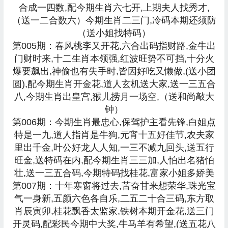
合成一四数,配今期生肖六七开,上期夫人找秀才,
（送一二合数六）今期生肖二三门,冷码本期还须防
（送小姐找特码）
第005期：春风桃李又开花,六合出码指财路,金牛出
门财时来,十二生肖本领强,红波旺势不可挡,十分火
爆要飙出,神偷也有失手时,皆因好吃又懒做,(送小团
圆),配今期生肖开金花,道人玄机送大家,送一三五合
八,今期生肖出皇宫,猴儿捞月一场空,（送和尚敲大
钟）
第006期：今期生肖最忠心,保驾护主看先锋,白姐点
特是一九,道人指肖是牛狗,元宵十五好佳节,农夫家
里出千金,叶公好龙人人知,一三不减九回头,送五行
旺金,送特码在内,配今期生肖三三加,人怕出名猪怕
壮,送一三五合码,今期特码找桂花,富家小姐多娇美
第007期：十年寒窗将过去,苦奋甘来想荣华,珠光宝
气一身新,五颜六色各自乐,二五二十合三码,东方取
肖辰寅卯,桂花飘香太监家,铁树本期开金花,送三门
开灵码,配彩民今期中大奖,牛马羊有希望,(送五花八