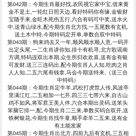
第042期：今期生肖最好找,农民视它家中宝,借来黄
金不是土,一轮红日照天边,看好特码你有缘,金银财
宝随手来,金旺木死伤五行,六合有码可中奖,送水火
中,送青山绿水,配今期生肖北方找,一五尾数有玄机,
送土木中特,今期特码定开单,单数合双中特码
第043期：狗来鸡去又一年,顺风顺水顺人意,一码开
出定头尾,一二生肖讲你知,排十有机寻,北方歌谣南
方调,特码连双出本期,众生所归欢欢喜,送有金有银
可发财,送三三连码出,配今期生肖人人知,吃肉之肖
人人知,二五六尾有钱拿,马会今期送特来,（送三合
中特码）
第044期：今期生肖定牛羊,武松打虎世人传,风波亭
里满江红,二五相加一七开,四三三七带六来,自古山
鸡不如风,将军君王美人伴,六合本期出灵码,送笨头
笨脑它排一,配,今期生肖二三来,单数买码合双开,送
铁树银花,今期生肖找牛童,顺手牵羊二五来,送有金
有土能发家
第045期：今期生肖出北方,四前九后有玄机,三五相