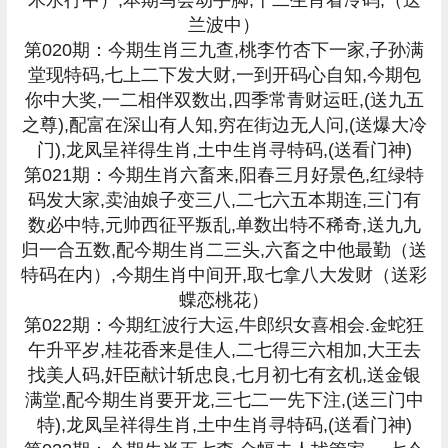
兰波中）
第020期：今期生肖三九查,桃李竹杏下一家,子孙满
堂现特码,七上二下发大财,一到开码心自知,今期包
你中大奖,一二相伴双数出,四季常青财运旺,(送九五
之尊),配富在深山有人知,穷在街边无人问,(送爆大冷
门),龙凤呈祥得生肖,土中生肖寻特码,(送看门神)
第021期：今期生肖六畜来,阳春三月好景色,红绿特
码发大家,卖油娘子变三八,二七六五本期连,三门有
数必中特,元帅西征平叛乱,单数出特不稀奇,送九九
归一合五数,配今期生肖二三头,六畜之中他最勤（送
特码在内）,今期生肖中间开,取七拿八大发财（送彩
蝶恋桃花）
第022期：今期红波行大运,牛郎织女喜相会.金蛇狂
午升平岁,桂花香来是佳人,二七得三六相加,大王去
找美人码,奸臣献计斩忠良,七月初七有玄机,送金银
满堂,配今期生肖要开龙,三七二一先下注,(送三门中
特),龙凤呈祥得生肖,土中生肖寻特码,(送看门神)