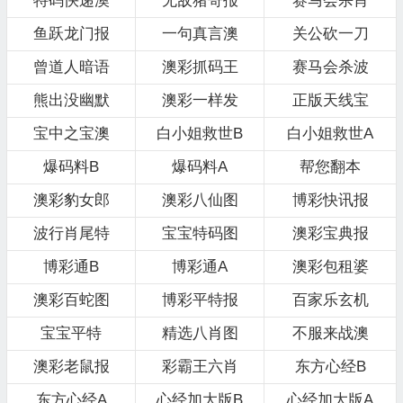
特码快递澳
无敌猪哥报
赛马会杀肖
鱼跃龙门报
一句真言澳
关公砍一刀
曾道人暗语
澳彩抓码王
赛马会杀波
熊出没幽默
澳彩一样发
正版天线宝
宝中之宝澳
白小姐救世B
白小姐救世A
爆码料B
爆码料A
帮您翻本
澳彩豹女郎
澳彩八仙图
博彩快讯报
波行肖尾特
宝宝特码图
澳彩宝典报
博彩通B
博彩通A
澳彩包租婆
澳彩百蛇图
博彩平特报
百家乐玄机
宝宝平特
精选八肖图
不服来战澳
澳彩老鼠报
彩霸王六肖
东方心经B
东方心经A
心经加大版B
心经加大版A