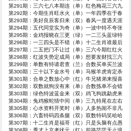
第291期：三六七八本期连（单）红色梅花三六九
第292期：今期生肖旺水火（单）一年四季在于春
第293期：美好良辰客归来（双）春风一度遇天涯
第294期：五代同堂实为奇（单）一波中特不夸张
第295期：金鸡报晓在三更（绿）一二三头蓝绿特
第296期：一三四头是不错（单）十二生肖谁最后
第297期：二五把门不让过（单）三六今期红红火
第298期：红波失势定成局（单）想要发财找三六
第299期：单数有特请君查（兰）合数买单买兰波
第300期：三十以下金水号（单）马猴羊虎肯定杀
第301期：合单之数放心中（红）牛兄猪弟来报喜
第302期：双数就狗没有来（单）合数拣单不会错
第303期：绿色特波蓝金来（双）鸡飞狗跳勐虎来
第304期：兔鸡猴蛇猜中间（单）三九特尾在左右
第305期：心水资料开奖时（单）人多热闹不非凡
第306期：六畜特码四条腿（双）双数特码笑哈哈
第307期：十二生肖是福哥（红）只是头脑有点愚
第308期：秀才上京考状元（红）前路茫茫无止境