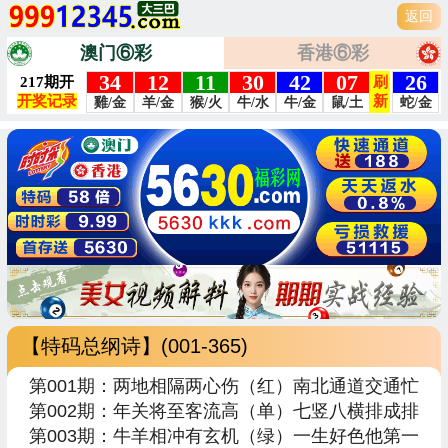
返回
澳门⑥彩
香港⑥彩
【特码总纲诗】(001-365)
第001期：两地相隔两心伤（红）南北通道交通忙
第002期：年关将至客流高（单）七竖八横排成排
第003期：牛羊相冲有玄机（绿）一生好色他第一