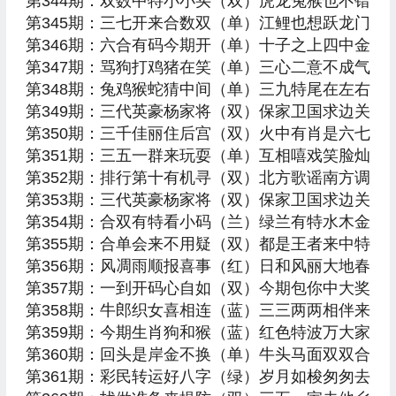
第344期：双数中特小小买（双）虎龙兔猴也不错
第345期：三七开来合数双（单）江鲤也想跃龙门
第346期：六合有码今期开（单）十子之上四中金
第347期：骂狗打鸡猪在笑（单）三心二意不成气
第348期：兔鸡猴蛇猜中间（单）三九特尾在左右
第349期：三代英豪杨家将（双）保家卫国求边关
第350期：三千佳丽住后宫（双）火中有肖是六七
第351期：三五一群来玩耍（单）互相嘻戏笑脸灿
第352期：排行第十有机寻（双）北方歌谣南方调
第353期：三代英豪杨家将（双）保家卫国求边关
第354期：合双有特看小码（兰）绿兰有特水木金
第355期：合单会来不用疑（双）都是王者来中特
第356期：风凋雨顺报喜事（红）日和风丽大地春
第357期：一到开码心自如（双）今期包你中大奖
第358期：牛郎织女喜相连（蓝）三三两两相伴来
第359期：今期生肖狗和猴（蓝）红色特波万大家
第360期：回头是岸金不换（单）牛头马面双双合
第361期：彩民转运好八字（绿）岁月如梭匆匆去