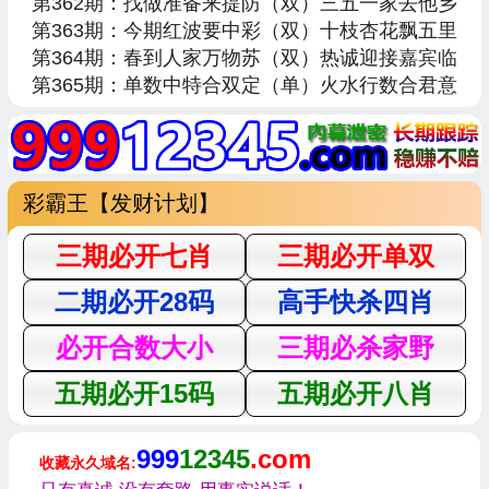
第362期：找做准备来提防（双）三五一家去他乡
第363期：今期红波要中彩（双）十枝杏花飘五里
第364期：春到人家万物苏（双）热诚迎接嘉宾临
第365期：单数中特合双定（单）火水行数合君意
彩霸王【发财计划】
三期必开七肖
三期必开单双
二期必开28码
高手快杀四肖
必开合数大小
三期必杀家野
五期必开15码
五期必开八肖
999
12345
.com
收藏永久域名: