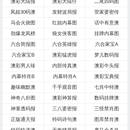
澳彩大陆报
澳彩大陆仔
二尾四码图
凤姐30码澳
发财波局报
管家婆密传
马会火烧图
红姐内幕图
话中有意澳
劲爆龙凤榜
狼女侠客图
挂牌内幕图
六合简报图
六合英雄报
六合家宝A
六合家宝B
澳彩猛虎报
梦儿数码报
澳彩男人味
内部传真澳
澳彩牛头报
内幕特肖B
内幕特肖A
澳彩宝典报
趣味幽默澳
千手观音图
七肖中特澳
神奇八卦图
澳彩神算报
数码挂牌澳
神童透码报
三八婆密报
三怪禁肖图
正版通天报
特码诗句澳
图库禁肖澳