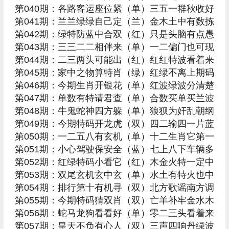
第040期：各路客运座位紧（单）三五一群秋收好
第041期：兰兰绿绿自己定（兰）金木土中有数拣
第042期：绿特防蓝中合双（红）只是头脑有点愚
第043期：三三二二相伴来（单）一二偏门也可现
第044期：二三两头可能出（红）红红特波看着来
第045期：家中之物算特肖（绿）红绿不离上期码
第046期：今期生肖开银花（单）红波绿波分清楚
第047期：单数有特请君查（单）合数买单买兰波
第048期：牛鬼蛇神四方躲（单）狼狈为奸乱朝纲
第049期：今期特码开龙虎（双）四二输四一片蓝
第050期：一二五八有玄机（单）十二生肖它第一
第051期：小心驾驶保安全（蓝）七上八下车辆多
第052期：红绿特码小看它（红）木金火特一定中
第053期：双尾玄机玄中玄（单）水土有特火也中
第054期：排行第十有机寻（双）北方歌谣南方调
第055期：今期特码猜双肖（双）亡羊补牢金水木
第056期：蛇马龙狗看看好（单）零二三头看着来
第057期：皇天不负有心人（双）三声四响丹绿波