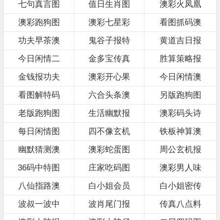
七句真言图
值日生肖图
澳彩火凤凰
澳彩跑狗图
澳彩七星彩
看图抓码澳
功夫早茶澳
鬼谷子报特
黄道吉日报
今日闲情二
金多宝传真
胜算策略报
金钱报功夫
澳彩开心果
今日闲情澳
看图解特码
六合头条澳
另版跑狗图
老版跑狗图
生活幽默报
澳彩码头诗
每日闲情图
四不像玄机
铁板神算澳
幽默猜测澳
澳彩蛇蛋图
周公玄机报
36码中特图
庄家吃码图
澳彩男人味
八仙指路澳
白小姐会员
白小姐密传
波叔一波中
波肖尾门报
传真八点料