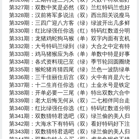
第327期：双数中奖是必然（双）兰红特码兰也好
第328期：汉前将军多说法（双）西出阳关说瘦马
第329期：三四广迎八方客（绿）绿波开出几多鲜
第330期：红比绿强任你选（红）特码红数道分明
第331期：龙猪鸡蛇狗马猴（单）双字内面有玄机
第332期：大号特码兰绿到（绿）大合之中定有特
第333期：鸡马猪猴应为杀（单）单数中特是好事
第334期：各式资料现已至（绿）季节轮回圆圈绕
第335期：猴蛇猪肖猜四尾（绿）兰色一波防绿单
第336期：三千佳丽住后宫（双）火中有肖是六七
第337期：十二生肖任你选（红）土金水号是铁定
第338期：开单必要一三尾（单）特出双数六合中
第339期：老大后悔无何从（双）二七相伴同台走
第340期：红比绿强任你选（红）特码红数道分明
第341期：双数猜特君选吧（双）绿兰偷的美人归
第342期：大海水下有特码（双）看好特码好下注
第343期：双数猜特君选吧（双）绿兰偷的美人归