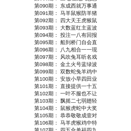
第090期： 东成西就万事通
第091期： 马羊鼠猴防羊猪
第092期： 四大天王虎猴鼠
第093期： 大数蓝红主蓝波
第094期： 投注一八有回报
第095期： 船到桥门自会直
第096期： 八九相合一一现
第097期： 风吹兔耳听名戏
第098期： 金土火号蓝绿波
第099期： 双数蛇兔羊鸡中
第100期： 安放小旱四田业
第101期： 直接提供一十五
第102期： 一叶不服也不让
第103期： 飘摇二七弱翅轻
第104期： 鼠猴虎蛇中大奖
第105期： 恭恭敬敬成壹对
第106期： 马羊虎猴鸡中特
第107期： 四五合单福四九