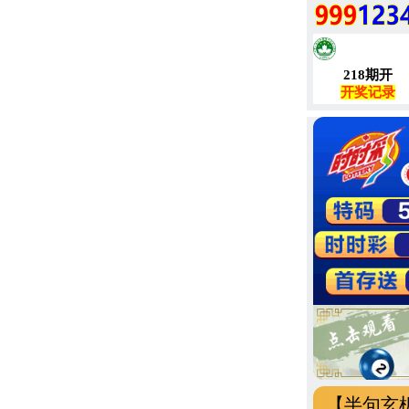
【半句玄机诗