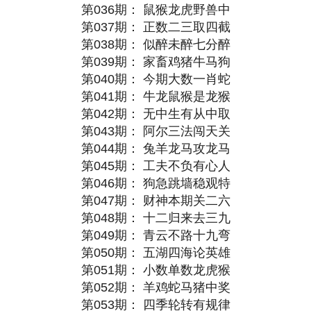
第036期： 鼠猴龙虎野兽中
第037期： 正数二三取四截
第038期： 似醉未醉七分醉
第039期： 家畜鸡猪牛马狗
第040期： 今期大数一肖蛇
第041期： 牛龙鼠猴是龙猴
第042期： 无中生有从中取
第043期： 阿尔三法闯天关
第044期： 兔羊龙马攻龙马
第045期： 工夫不负有心人
第046期： 狗急跳墙稳观特
第047期： 财神本期关二六
第048期： 十二归来去三九
第049期： 青云不路十九弯
第050期： 五湖四海论英雄
第051期： 小数单数龙虎猴
第052期： 羊鸡蛇马猪中奖
第053期： 四季轮转有规律