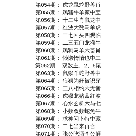
第054期： 虎龙鼠蛇野兽肖
第055期： 鸡猪牛羊家中宝
第056期： 十二生肖鼠龙中
第057期： 红波大数马羊虎
第058期： 三七回头四观临
第059期： 二三五门龙猴牛
第060期： 鸡狗马羊六畜肖
第061期： 懒懒惰惰也中二
第062期： 双数主、2、6尾
第063期： 鼠猴羊蛇野兽中
第064期： 狼狈为奸被识穿
第065期： 三八相约六无音
第066期： 虎猴龙猪蓝红波
第067期： 心水玄机六与七
第068期： 小数双数蛇兔牛
第069期： 求神问卜特中藏
第070期： 二七当来再合一
第071期： 张公吃酒李公颠