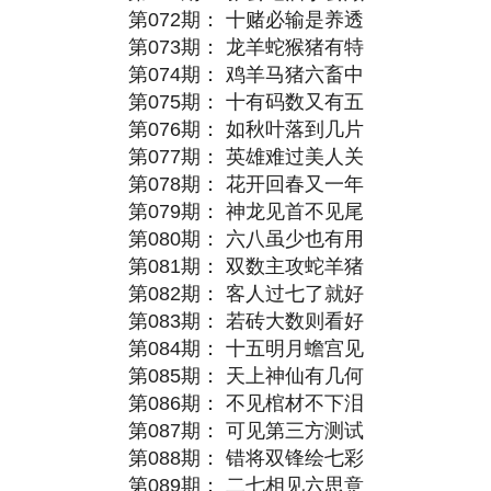
第072期： 十赌必输是养透
第073期： 龙羊蛇猴猪有特
第074期： 鸡羊马猪六畜中
第075期： 十有码数又有五
第076期： 如秋叶落到几片
第077期： 英雄难过美人关
第078期： 花开回春又一年
第079期： 神龙见首不见尾
第080期： 六八虽少也有用
第081期： 双数主攻蛇羊猪
第082期： 客人过七了就好
第083期： 若砖大数则看好
第084期： 十五明月蟾宫见
第085期： 天上神仙有几何
第086期： 不见棺材不下泪
第087期： 可见第三方测试
第088期： 错将双锋绘七彩
第089期： 二七相见六思意